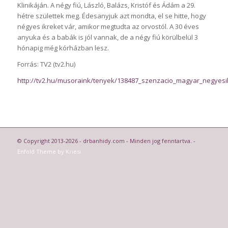
Klinikáján. A négy fiú, László, Balázs, Kristóf és Ádám a 29.
hétre születtek meg. Édesanyjuk azt mondta, el se hitte, hogy
négyes ikreket vár, amikor megtudta az orvostól. A 30 éves
anyuka és a babák is jól vannak, de a négy fiú körülbelül 3
hónapig még kórházban lesz.
Forrás: TV2 (tv2.hu)
http://tv2.hu/musoraink/tenyek/138487_szenzacio_magyar_negyesi
© Copyright 2013-2026 - drbanhidy.com - Minden jog fenntartva. -
Enfold Theme by Kriesi