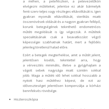
a méhen, a petefészken, a petevezetőkön
elvégezni műtéteket, jelentse ez akár bármelyik
fenti szerv teljes vagy részleges eltávolítását is. Igen
gyakran myomák eltávolítását, sterilitás miatti
összenövések oldását és a nagyon gyakran fellépő,
korunk betegségének tekinthető endometriózis
műtéti megoldását is így végezzük. A műtétek
specialitásának csak a beavatkozást végző
képességei szabhatnak határt, mert a fejlődés
jelenleg töretlenül halad előre.
Ezért a betegek megterhelése, amit a műtét jelent,
jelentősen kisebb, tekintettel arra, hogy
a vérvesztés minimális, illetve a gyógyhajlam a
vágott sebek nagysága miatt szintén sokkal
jobb. Maga a műtéti idő lehet sokkal hosszabb a
nyitott hasi műtéthez képest, de ezt az
időveszteséget jelentősen kompenzálja a kórházi
bennfekvés rövidsége.
Hiszteroszkópia