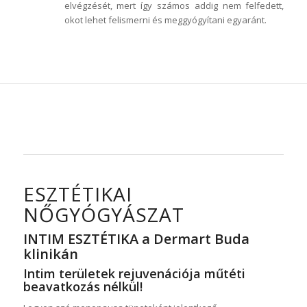
elvégzését, mert így számos addig nem felfedett,
okot lehet felismerni és meggyógyítani egyaránt.
ESZTÉTIKAI
NŐGYÓGYÁSZAT
INTIM ESZTÉTIKA a Dermart Buda
klinikán
Intim területek rejuvenációja műtéti
beavatkozás nélkül!