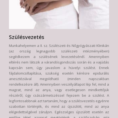
Szülésvezetés
Munkahelyemen a II. sz. Szülészeti és Nőgyógyászati Klinikán
(az ország legnagyobb szülészeti intézményében)
segédkezem a szülésének levezetésénél. Amennyiben
eltérés nem látszik a várandósgondozás során és a vajúdás
kapcsán sem, úgy javaslom a hüvelyi szülést. Ennek
fájdalomcsillapítása, szükség esetén kérésre epidurális
anesztéziával megoldható (minden napszakban
rendelkezésre áll). Amennyiben veszélyállapot lép fel, mind a
magzat, mind az anya, vagy esetlegesen mindkettőjük
részéről, úgy császármetszéssel fejezem be a szülést. A
legfontosabbnak azt tartanám, hogy a szülésvezetés egyénre
szabottan történjék, és mind az újszülött, mind az anya
elégedettségével záruljon. Egészséges újszülött esetén az
emlőre tétel azonnal megtörténik a szülőszobán, míg