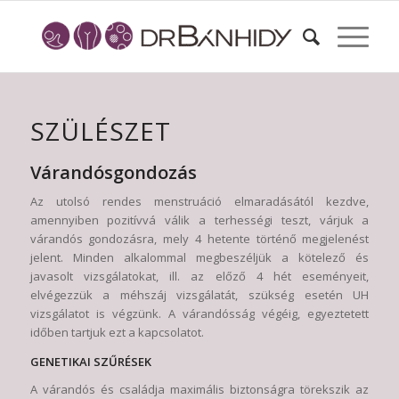
SZÜLÉSZET
Várandósgondozás
Az utolsó rendes menstruáció elmaradásától kezdve,
amennyiben pozitívvá válik a terhességi teszt, várjuk a
várandós gondozásra, mely 4 hetente történő megjelenést
jelent. Minden alkalommal megbeszéljük a kötelező és
javasolt vizsgálatokat, ill. az előző 4 hét eseményeit,
elvégezzük a méhszáj vizsgálatát, szükség esetén UH
vizsgálatot is végzünk. A várandósság végéig, egyeztetett
időben tartjuk ezt a kapcsolatot.
GENETIKAI SZŰRÉSEK
A várandós és családja maximális biztonságra törekszik az