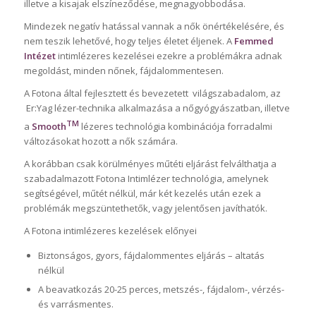
illetve a kisajak elszíneződése, megnagyobbodása.
Mindezek negatív hatással vannak a nők önértékelésére, és
nem teszik lehetővé, hogy teljes életet éljenek. A
Femmed
Intézet
intimlézeres kezelései ezekre a problémákra adnak
megoldást, minden nőnek, fájdalommentesen.
A Fotona által fejlesztett és bevezetett világszabadalom, az
Er:Yag lézer-technika alkalmazása a nőgyógyászatban, illetve
TM
a
Smooth
lézeres technológia kombinációja forradalmi
változásokat hozott a nők számára.
A korábban csak körülményes műtéti eljárást felválthatja a
szabadalmazott Fotona Intimlézer technológia, amelynek
segítségével, műtét nélkül, már két kezelés után ezek a
problémák megszüntethetők, vagy jelentősen javíthatók.
A Fotona intimlézeres kezelések előnyei
Biztonságos, gyors, fájdalommentes eljárás – altatás
nélkül
A beavatkozás 20-25 perces, metszés-, fájdalom-, vérzés-
és varrásmentes.