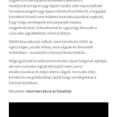
Legyen szó menopausa tüneteként jelentkező
hüvelyszárazságról vagy éppen szülés után tapasztalható
hüvelylazaságról vagy éppen bőrelszíneződésről, a legújabb
trendeket követő nem-műtétes beavatkozásokkal segítünk,
hogy hölgy vendégeink visszanyerjék fiatalos
megjelenésüket, önbizalmukat és ugyanúgy élvezzék a
szexuális együttléteket, mint korábban.
Műtéti beavatkozás nélküli, nemi korrekciós töltés az
egészséges, pozitív énkép, testi vágyak és élvezetek
érdekében – mostantól a Dermart Buda klinikán .
Nőgyógyászati kezeléseinket minden olyan hölgynek ajánljuk,
aki nem szeretne együtt élni külső nemi szervi
elváltozásokkal, és teljes életre vágyik! Innovatív intim
korrekciós megoldásokkal várjuk hölgy vendégeinket a
Dermart Budában.
Részletek:
Intim korrekció és fiatalítás