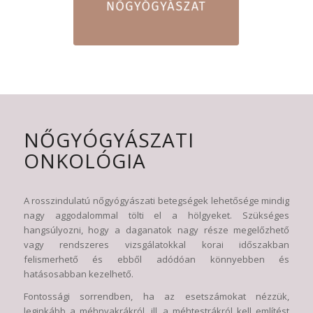
NŐGYÓGYÁSZATI
ONKOLÓGIA
A rosszindulatú nőgyógyászati betegségek lehetősége mindig
nagy aggodalommal tölti el a hölgyeket. Szükséges
hangsúlyozni, hogy a daganatok nagy része megelőzhető
vagy rendszeres vizsgálatokkal korai időszakban
felismerhető és ebből adódóan könnyebben és
hatásosabban kezelhető.
Fontossági sorrendben, ha az esetszámokat nézzük,
leginkább a méhnyakrákról, ill. a méhtestrákról kell említést