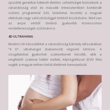
újszülött genetikai hátterét illetően. Lehetőséget biztosítunk a
várandósság első és második trimeszterében kombinált
szűrési programmal (UH, biokémiai tesztek) a magzati
eltérések nagy valószínűséggel történő kiszűrésére. Mód van
az anyai vérből történő gyakoribb kromoszóma
rendellenességek szűrésére is.
4D ULTRAHANG
Modern UH készülékkel a várandósság bármely időszakában
“4 D”- ultrahangot (babamozit) végzünk kérésre. A
vizsgálatokat gyakorlott szakemberek készítik, akik a
megfelelő szakmai háttér mellett, képrögzítéssel (DVD film)
segítik a magzat méhen belüli életének bemutatását.