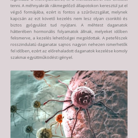
tenni. A méhnyakrák rákmegelőző állapotokon keresztül jut el
végső formájába, ezért is fontos a szűrővizsgálat, melynek
kapcsán az ezt követő kezelés nem lesz olyan csonkító és
biztos gyógyulást tud nyújtani. A méhtest daganatok
hátterében hormonális folyamatok állnak, melyeket időben
felismerve, a kezelés lehetőségei megoldottak. A petefészek
rosszindulatú daganatai sajnos nagyon nehezen ismerhetők
fel időben, ezért az előrehaladott daganatok kezelése komoly
szakmai együttműködést igényel.