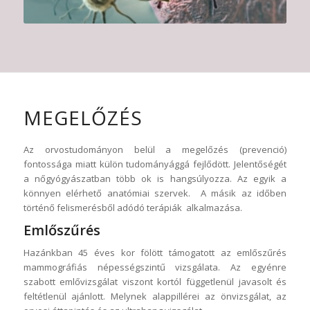
MEGELŐZÉS
Az orvostudományon belül a megelőzés (prevenció)
fontossága miatt külön tudományággá fejlődött. Jelentőségét
a nőgyógyászatban több ok is hangsúlyozza. Az egyik a
könnyen elérhető anatómiai szervek. A másik az időben
történő felismerésből adódó terápiák alkalmazása.
Emlőszűrés
Hazánkban 45 éves kor fölött támogatott az emlőszűrés
mammográfiás népességszintű vizsgálata. Az egyénre
szabott emlővizsgálat viszont kortól függetlenül javasolt és
feltétlenül ajánlott. Melynek alappillérei az önvizsgálat, az