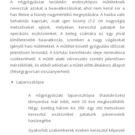
A nőgyógyászat területén endoszkópos műtéteknek
nevezzük azokat a beavatkozásokat, ahol nem kerül sor a
has illetve a hüvely nagymértékű megnyitására. A hasba való
behatolás kapcsán, csak igen kicsiny (1-2 cm nagyságú)
metszéseket ejtünk, melyeken keresztül juttatjuk be
operációs eszközeinket. A beteg számára ez egy jóval
kíméletesebb beavatkozás, szemben a nagy vágásokat
igénylő hasi műtétekkel. A műtétet követő gyógyulási időszak
jelentősen lerövidül. A kórházi bennfekvés ideje minimálisra
csökkenthető. A műtét alatti vérvesztés szintén jelentősen
mérséklődik, és ebből adódóan a műtét előtti általános állapot
(fittség) gyorsan visszanyerhető.
Laparoszkópia
A nőgyógyászati laparoszkópia (hastükrözés)
térnyerése már több, mint 20 éve megkezdődött.
Négy, esetleg három kis (fél- egy cm) metszésen
keresztül eszközöket juttatunk pácienseink
hasüregébe.
Gyakorlott szakemberek ezeken keresztül képesek