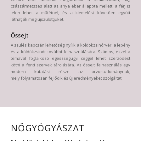
császármetszés alatt az anya éber állapota mellett, a férj is
jelen lehet a műtétnél, és a kiemelést követően együtt
láthatják meg újszülöttjüket.
Őssejt
A szülés kapcsán lehetőség nyílik a köldökzsinórvér, a lepény
és a köldökzsinór további felhasználására. Számos, ezzel a
témával foglalkozó egészségügyi céggel lehet szerződést
kötni a fenti szervek tárolására. Az őssejt felhasználás egy
modern kutatási része az orvostudománynak,
mely folyamatosan fejlődik és új eredményeket szolgáltat.
NŐGYÓGYÁSZAT