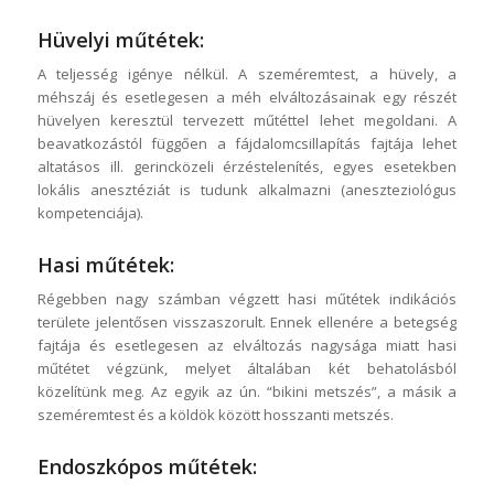
Hüvelyi műtétek:
A teljesség igénye nélkül. A szeméremtest, a hüvely, a
méhszáj és esetlegesen a méh elváltozásainak egy részét
hüvelyen keresztül tervezett műtéttel lehet megoldani. A
beavatkozástól függően a fájdalomcsillapítás fajtája lehet
altatásos ill. gerincközeli érzéstelenítés, egyes esetekben
lokális anesztéziát is tudunk alkalmazni (aneszteziológus
kompetenciája).
Hasi műtétek:
Régebben nagy számban végzett hasi műtétek indikációs
területe jelentősen visszaszorult. Ennek ellenére a betegség
fajtája és esetlegesen az elváltozás nagysága miatt hasi
műtétet végzünk, melyet általában két behatolásból
közelítünk meg. Az egyik az ún. “bikini metszés”, a másik a
szeméremtest és a köldök között hosszanti metszés.
Endoszkópos műtétek: