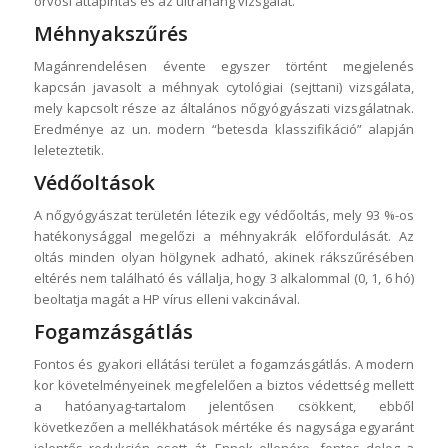
orvosi áttapintás és az ultrahang vizsgálat.
Méhnyakszűrés
Magánrendelésen évente egyszer történt megjelenés
kapcsán javasolt a méhnyak cytológiai (sejttani) vizsgálata,
mely kapcsolt része az általános nőgyógyászati vizsgálatnak.
Eredménye az un. modern “betesda klasszifikáció” alapján
leleteztetik.
Védőoltások
A nőgyógyászat területén létezik egy védőoltás, mely 93 %-os
hatékonysággal megelőzi a méhnyakrák előfordulását. Az
oltás minden olyan hölgynek adható, akinek rákszűrésében
eltérés nem található és vállalja, hogy 3 alkalommal (0, 1, 6 hó)
beoltatja magát a HP vírus elleni vakcinával.
Fogamzásgátlás
Fontos és gyakori ellátási terület a fogamzásgátlás. A modern
kor követelményeinek megfelelően a biztos védettség mellett
a hatóanyag-tartalom jelentősen csökkent, ebből
következően a mellékhatások mértéke és nagysága egyaránt
jelentős redukción esett át. Ennek ellenére, fontos dolog a