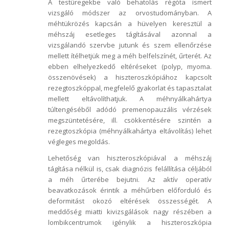
A testüregekbe való behatolás régóta ismert
vizsgáló módszer az orvostudományban. A
méhtükrözés kapcsán a hüvelyen keresztül a
méhszáj esetleges tágításával azonnal a
vizsgálandó szervbe jutunk és szem ellenőrzése
mellett ítélhetjük meg a méh belfelszínét, űrterét. Az
ebben elhelyezkedő eltéréseket (polyp, myoma.
összenövések) a hiszteroszkópiához kapcsolt
rezegtoszkóppal, megfelelő gyakorlat és tapasztalat
mellett eltávolíthatjuk. A méhnyálkahártya
túltengéséből adódó premenopauzális vérzések
megszüntetésére, ill. csökkentésére szintén a
rezegtoszkópia (méhnyálkahártya eltávolítás) lehet
végleges megoldás.
Lehetőség van hiszteroszkópiával a méhszáj
tágítása nélkül is, csak diagnózis felállítása céljából
a méh űrterébe bejutni. Az aktív operatív
beavatkozások érintik a méhűrben előforduló és
deformitást okozó eltérések összességét. A
meddőség miatti kivizsgálások nagy részében a
lombikcentrumok igénylik a hiszteroszkópia