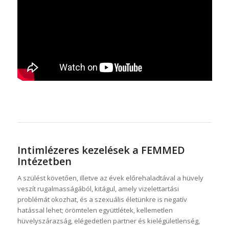
Intimlézeres kezelések a
FEMMED
Intézetben
A szülést követően, illetve az évek előrehaladtával a hüvely
veszít rugalmasságából, kitágul, amely vizelettartási
problémát okozhat, és a szexuális életünkre is negatív
hatással lehet; örömtelen együttlétek, kellemetlen
hüvelyszárazság, elégedetlen partner és kielégületlenség,