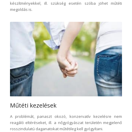
készítményekkel, ill. szükség esetén szóba jöhet műtéti
megoldás is.
Műtéti kezelések
A problémát, panaszt okozó, konzervatív kezelésre nem
reagáló eltéréseket, ill. a nőgyógyászat területén megjelenő
rosszindulatú daganatokat műtétileg kell gyógyítani.