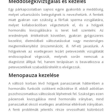
Meddőségkivizsgálás és kezelés
Egy párkapcsolatban sajnos egyre gyakoribb a meddőség,
melyet urbanizációs betegségnek is nevezhetünk. A fentiek
miatt gyakran van szükség a férfiak sperma vizsgálatára,
melyet kollaborációban végeztetünk el, és a hölgyek
hormonális kivizsgálására is teret kell szentelni. Az
eredmények értékelését követően, gyakran gyógyszeres
kezelést, életmódbeli változtatásokat vagy mesterséges
megtermékenyítést (inszeminációt, ill. IVF-et) javaslunk. A
hölgyeknek az esetlegesen lezárt petevezeték vizsgálatát
endoscopiával végezzük, melynek során nemcsak a
diagnózist állítjuk fel, hanem terápiásan is beavatkozva a
petevezetékek szabaddá tételét is elvégezzük.
Menopauza kezelése
A változó korban lévő hölgyek panaszainak hátterében a
hormonális funkciók csökkent működése ill. ebből adódóan
pszichoszomatikus változások léphetnek fel. Szükséges ezen
páciensek kivizsgálása mind hormonális irányban, mind
panaszaikat okozó esetleges anatómiai eltérések irányában.
A fenti problémák jelentős része orvosolható különböző