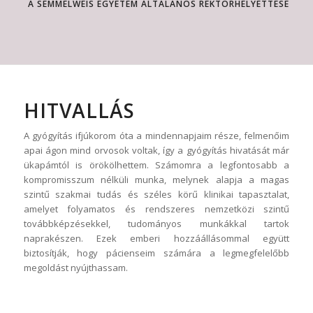
A SEMMELWEIS EGYETEM ÁLTALÁNOS REKTORHELYETTESE
HITVALLÁS
A gyógyítás ifjúkorom óta a mindennapjaim része, felmenőim
apai ágon mind orvosok voltak, így a gyógyítás hivatását már
ükapámtól is örökölhettem. Számomra a legfontosabb a
kompromisszum nélküli munka, melynek alapja a magas
szintű szakmai tudás és széles körű klinikai tapasztalat,
amelyet folyamatos és rendszeres nemzetközi szintű
továbbképzésekkel, tudományos munkákkal tartok
naprakészen. Ezek emberi hozzáállásommal együtt
biztosítják, hogy pácienseim számára a legmegfelelőbb
megoldást nyújthassam.