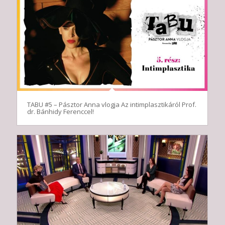
TABU #5 – Pásztor Anna vlogja Az intimplasztikáról Prof.
dr. Bánhidy Ferenccel!