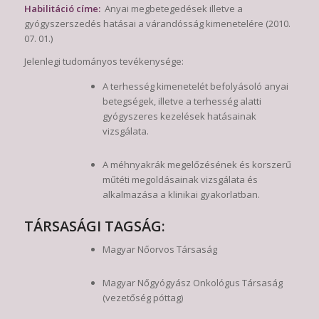
Habilitáció címe:
Anyai megbetegedések illetve a
gyógyszerszedés hatásai a várandósság kimenetelére (2010.
07. 01.)
Jelenlegi tudományos tevékenysége:
A terhesség kimenetelét befolyásoló anyai
betegségek, illetve a terhesség alatti
gyógyszeres kezelések hatásainak
vizsgálata.
A méhnyakrák megelőzésének és korszerű
műtéti megoldásainak vizsgálata és
alkalmazása a klinikai gyakorlatban.
TÁRSASÁGI TAGSÁG:
Magyar Nőorvos Társaság
Magyar Nőgyógyász Onkológus Társaság
(vezetőség póttag)