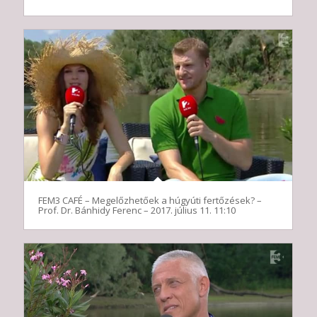
FEM3 CAFÉ – Megelőzhetőek a húgyúti fertőzések? –
Prof. Dr. Bánhidy Ferenc – 2017. július 11. 11:10