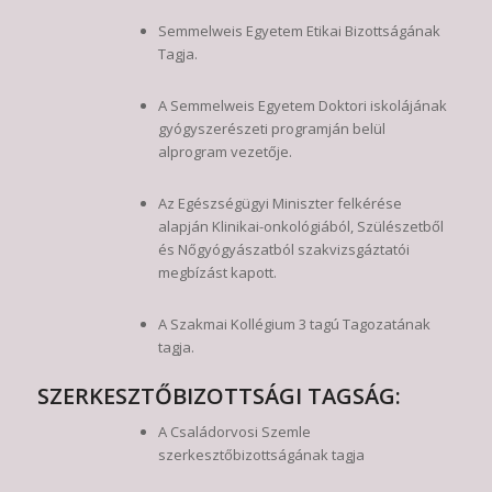
Semmelweis Egyetem Etikai Bizottságának
Tagja.
A Semmelweis Egyetem Doktori iskolájának
gyógyszerészeti programján belül
alprogram vezetője.
Az Egészségügyi Miniszter felkérése
alapján Klinikai-onkológiából, Szülészetből
és Nőgyógyászatból szakvizsgáztatói
megbízást kapott.
A Szakmai Kollégium 3 tagú Tagozatának
tagja.
SZERKESZTŐBIZOTTSÁGI TAGSÁG:
A Családorvosi Szemle
szerkesztőbizottságának tagja