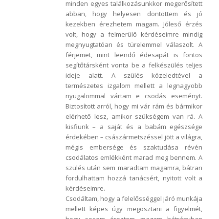
minden egyes találkozásunkkor megerősített
abban, hogy helyesen döntöttem és jó
kezekben érezhetem magam. Jóleső érzés
volt, hogy a felmerülő kérdéseimre mindig
megnyugtatóan és türelemmel válaszolt. A
férjemet, mint leendő édesapát is fontos
segítőtársként vonta be a felkészülés teljes
ideje alatt. A szülés közeledtével a
természetes izgalom mellett a legnagyobb
nyugalommal vártam e csodás eseményt.
Biztosított arról, hogy mi vár rám és bármikor
elérhető lesz, amikor szükségem van rá. A
kisfiunk – a saját és a babám egészsége
érdekében – császármetszéssel jött a világra,
mégis embersége és szaktudása révén
csodálatos emlékként marad meg bennem. A
szülés után sem maradtam magamra, bátran
fordulhattam hozzá tanácsért, nyitott volt a
kérdéseimre.
Csodáltam, hogy a felelősséggel járó munkája
mellett képes úgy megosztani a figyelmét,
hogy sosem éreztem magam hátrányban