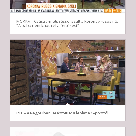
MOKKA – Császármetszéssel szült a koronavírusos nő:
˝A baba nem kapta el a fertőzést˝
RTL – A Reggeliben lerántottuk a leplet a G-pontról …