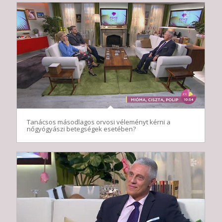
Tanácsos másodlagos orvosi véleményt kérni a
nőgyógyászi betegségek esetében?