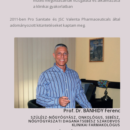
műtéti megoldásainak vizsgálata és alkalmazása
a klinikai gyakorlatban
2011-ben Pro Sanitate és JSC Valenta Pharmaceuticals által
adományozott kitüntetéseket kaptam meg.
Prof. Dr. BÁNHIDY Ferenc
SZÜLÉSZ-NŐGYÓGYÁSZ, ONKOLÓGUS, SEBÉSZ,
NŐGYÓGYÁSZATI DAGANATSEBÉSZ SZAKORVOS
KLINIKAI FARMAKOLÓGUS