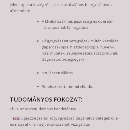
Jelenlegi munkavégzés a klinikai általános betegellátáson
túlmenően:
A klinika szakmai, gazdasági és operatív
irányításának támogatása
Nőgyógyászati betegségek műtéti kezelése
(laparoszkópia, hiszteroszkópia, hüvelyi-,
hasi műtétek, szülésvezetés, rosszindulatú
daganatos betegségek)
Szülészeti ellátás
Rendszeres tantermi előadó.
TUDOMÁNYOS FOKOZAT:
Ph.D. az orvostudomány kandidátusa
Tézis:
Egészséges és nőgyógyászati daganatos betegek killer
és natural killer-.sejt aktivitásának vizsgálata.