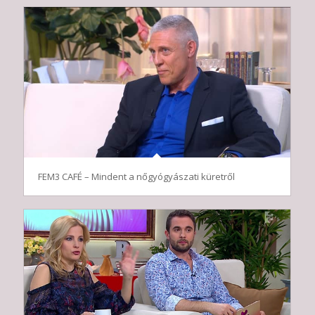
FEM3 CAFÉ – Mindent a nőgyógyászati küretről