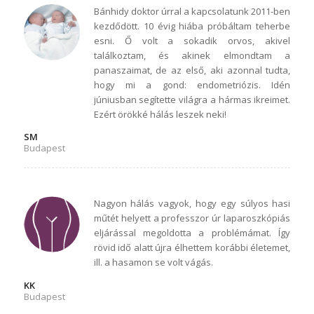
Bánhidy doktor úrral a kapcsolatunk 2011-ben
kezdődött. 10 évig hiába próbáltam teherbe
esni. Ő volt a sokadik orvos, akivel
találkoztam, és akinek elmondtam a
panaszaimat, de az első, aki azonnal tudta,
hogy mi a gond: endometriózis. Idén
júniusban segítette világra a hármas ikreimet.
Ezért örökké hálás leszek neki!
SM
Budapest
Nagyon hálás vagyok, hogy egy súlyos hasi
műtét helyett a professzor úr laparoszkópiás
eljárással megoldotta a problémámat. Így
rövid idő alatt újra élhettem korábbi életemet,
ill. a hasamon se volt vágás.
KK
Budapest