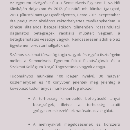
Az egyetem elvégzése óta a Semmelweis Egyetem II. sz. Női
Klinikáján dolgozom és 2012. júliusától mb. klinikai igazgató,
2013. júliustól mint igazgatóhelyettes, illetve 2015. szeptember
óta pedig mint általános rektorhelyettes tevékenykedem. A
klinikai általános betegellátáson túlmenően rosszindulatú
daganatos betegségek radikális műtéteit végzem, a
betegbemutatás vezetője vagyok. Rendszeresen adok elő az
Egyetemen orvostanhallgatóknak.
Számos szakmai társaság tagja vagyok és egyéb tisztségeim
mellett a Semmelweis Egyetem Etikai Bizottságának és a
Szakmai Kollégium 3 tagú Tagozatának vagyok a tagja.
Tudományos munkáim 100 idegen nyelvű, 30 magyar
közleményben és 10 könyvben jelentek meg. Jelenleg a
következő tudományos munkákkal foglalkozom:
A terhesség kimenetelét befolyásoló anyai
betegségek, illetve a terhesség alatti
gyógyszeres kezelések hatásainak vizsgálata
A méhnyakrák megelőzésének és korszerű