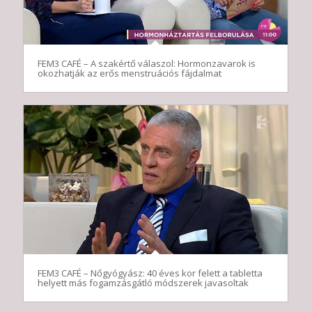
FEM3 CAFÉ – A szakértő válaszol: Hormonzavarok is
okozhatják az erős menstruációs fájdalmat
FEM3 CAFÉ – Nőgyógyász: 40 éves kor felett a tabletta
helyett más fogamzásgátló módszerek javasoltak