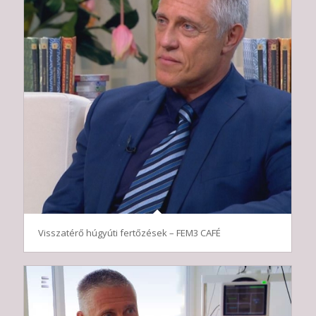
Visszatérő húgyúti fertőzések – FEM3 CAFÉ