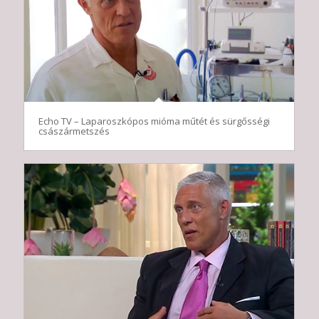
Echo TV – Laparoszkópos mióma műtét és sürgősségi
császármetszés