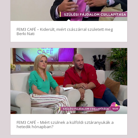
FEM3 CAFÉ – Kiderült, miért császárral született meg
Berki Nati
FEM3 CAFÉ – Miért szülnek a külföldi sztáranyukák a
hetedik hónapban?