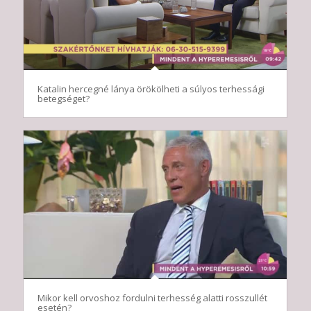
Katalin hercegné lánya örökölheti a súlyos terhessági
betegséget?
Mikor kell orvoshoz fordulni terhesség alatti rosszullét
esetén?