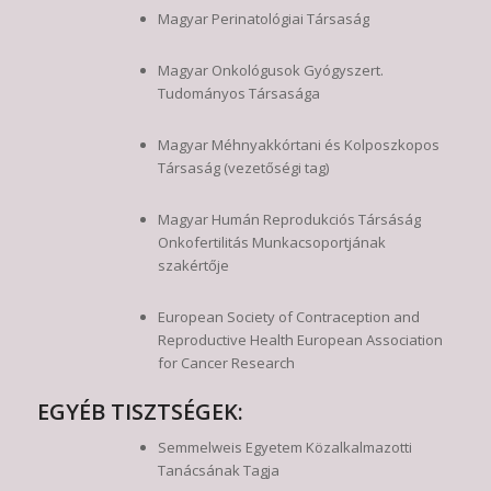
Magyar Perinatológiai Társaság
Magyar Onkológusok Gyógyszert.
Tudományos Társasága
Magyar Méhnyakkórtani és Kolposzkopos
Társaság (vezetőségi tag)
Magyar Humán Reprodukciós Társáság
Onkofertilitás Munkacsoportjának
szakértője
European Society of Contraception and
Reproductive Health European Association
for Cancer Research
EGYÉB TISZTSÉGEK:
Semmelweis Egyetem Közalkalmazotti
Tanácsának Tagja