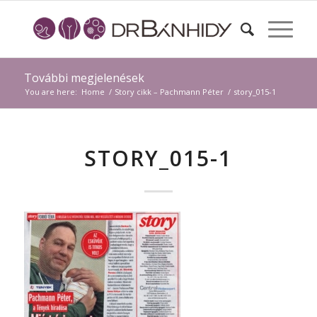
További megjelenések
You are here:
Home
/
Story cikk – Pachmann Péter
/
story_015-1
STORY_015-1