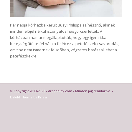
Pár napja kórházba került Busy Philipps színésznő, akinek
minden előjel nélkül iszonyatos hasgörcsei lettek. A
kórházban hamar megállapították, hogy egy igen ritka
betegség ütötte fel nála a fejét: ez a petefészek-csavarodás,
amit ha nem ismernek fel időben, végzetes hatással lehet a
petefészkekre.
© Copyright 2013-2026 - drbanhidy.com - Minden jog fenntartva. -
Enfold Theme by Kriesi