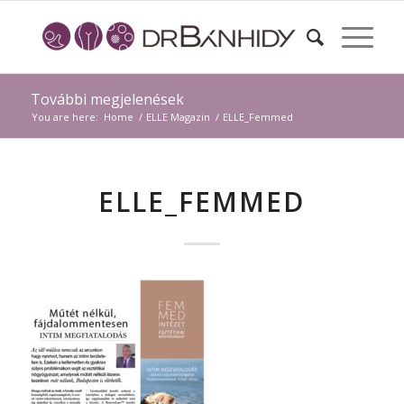
További megjelenések
You are here:
Home
/
ELLE Magazin
/
ELLE_Femmed
ELLE_FEMMED