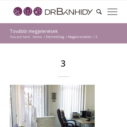
További megjelenések
You are here:
Home
/
Elérhetőség
/
Magánrendelés
/
3
3