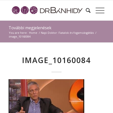
További megjelenések
You are here:
Home
/
Napi Doktor: Fiatalok és fogamzásgátlás
/
image_10160084
IMAGE_10160084