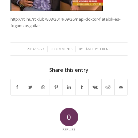
http://rtl.hu/rtlklub/808/2014/09/26/napi-doktor-fiatalok-es-
fogamzasgatlas
/
/
2014/09/27
0 COMMENTS
BY
BÁNHIDY FERENC
Share this entry
0
REPLIES