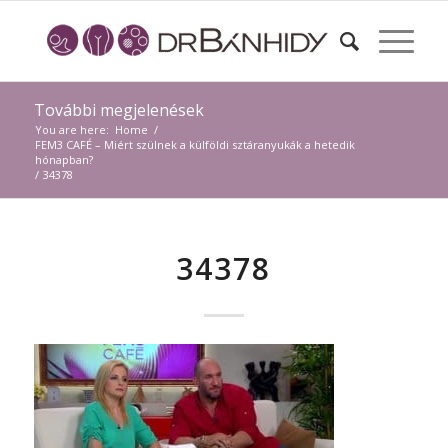
További megjelenések
You are here:
Home
/
FEM3 CAFÉ – Miért szülnek a külföldi sztáranyukák a hetedik
hónapban?
/
34378
34378