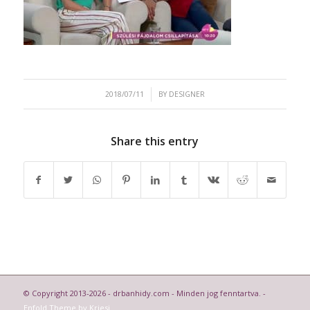
/
2018/07/11
BY
DESIGNER
Share this entry
© Copyright 2013-2026 - drbanhidy.com - Minden jog fenntartva. -
Enfold Theme by Kriesi